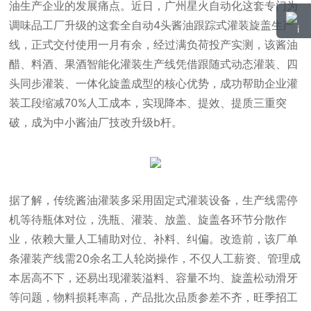
油生产企业的发展痛点。近日，广州星火自动化这套专门为
调味品工厂升级的这套全自动4头酱油跟踪式灌装旋盖生产
线，正式交付使用一月有余，经过满负荷投产实测，该酱油
醋、料酒、果酒智能化灌装生产线凭借跟随式动态灌装、四
头同步灌装、一体化旋盖成型的核心优势，成功帮助企业灌
装工段缩减70%人工成本，实现降本、提效、提质三重突
破，成为中小酱油厂技改升级b杆。
据了解，传统酱油灌装多采用固定式灌装设备，生产线需停
机等待瓶体对位，洗瓶、灌装、放盖、旋盖各环节分散作
业，依赖大量人工辅助对位、补料、纠偏。改造前，该厂单
条灌装产线需20余名工人轮岗操作，不仅人工薪资、管理成
本居高不下，还易出现灌装溢料、容量不均、旋盖松动滑牙
等问题，物料损耗率高，产品批次品质参差不齐，旺季招工