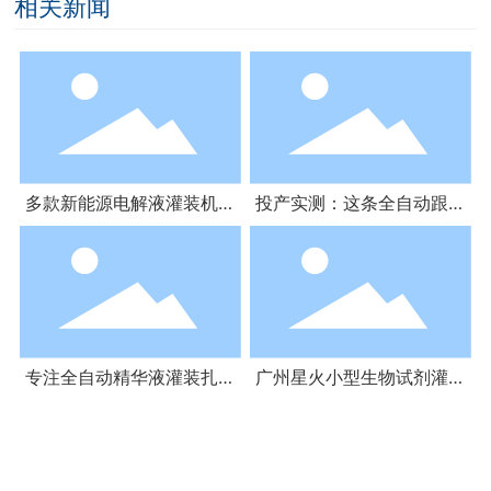
相关新闻
多款新能源电解液灌装机新
投产实测：这条全自动跟踪
升级 适配储能与新能源汽
式酱油灌装生产线如何帮工
车流体物料灌装
厂缩减 70%人工成本
专注全自动精华液灌装扎口
广州星火小型生物试剂灌装
锁口设备 助力美妆保健智
旋盖机 为实验室 高校 研究
造
机构定制